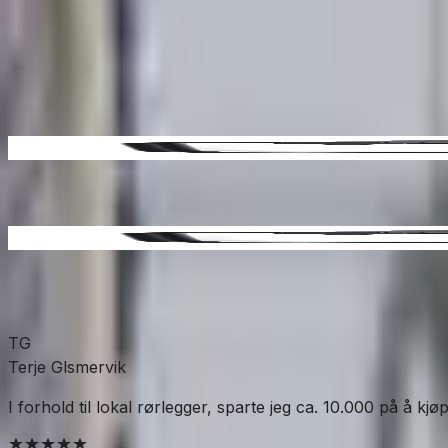
Bad
Baderomstilbehør
Toalettrullholder
SKU:
HA-18789
Se mer fra
Habo
TG
Terje Glsmervik
I forhold til lokal rørlegger, sparte jeg ca. 10.000 på å kjø