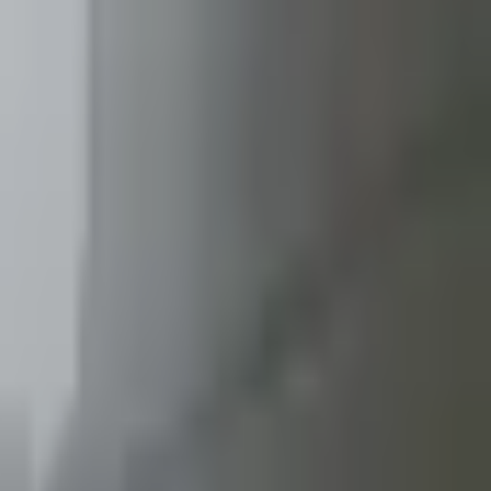
332 kr
Børstet stål
149 kr