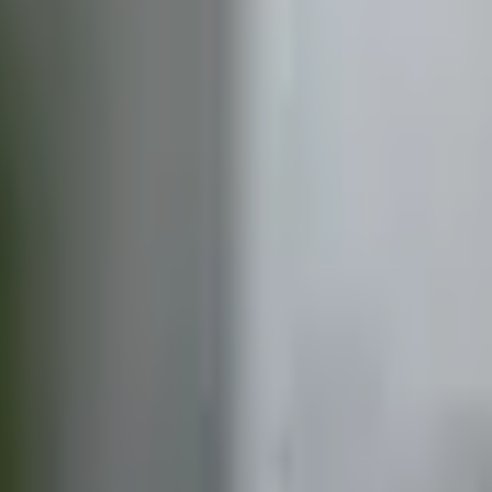
Krom
259 kr
Messing