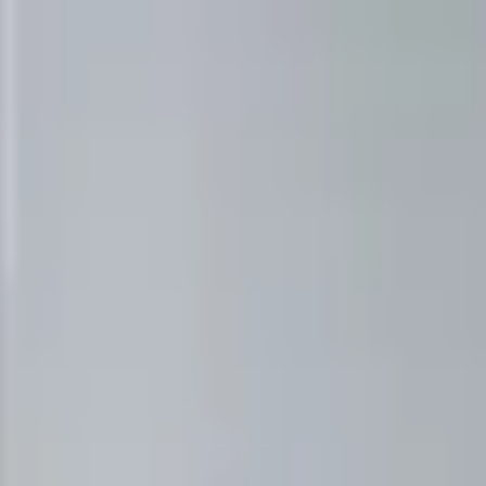
ilasjon
Hus & hage
Velvære
Merker
Salg
Outlet
Superdeals