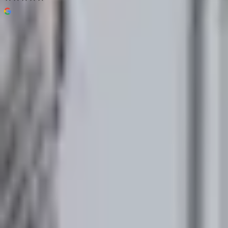
Habo 1368 Toalettrullholder
5,0
(
1
omtale
)
210 kr
Prismatch
Farge
(
4
)
Svart
Velg:
Farge
Lukk