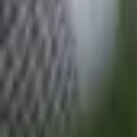
Svart
210 kr
Nettlager
Lagervare:
Kun 2 stk
Forventet levering:
3-5 virkedager
Allierbygget (Bergen)
Klikk & hent:
Kun 2 stk
Legg i handlekurv
210 kr