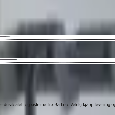
pe dusjtoalett og sisterne fra Bad.no. Veldig kjapp levering o