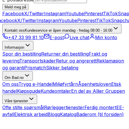
Meld meg på
Facebook
X/Twitter
Instagram
Youtube
Pinterest
TikTok
Snap
cebook
X/Twitter
Instagram
Youtube
Pinterest
TikTok
Snapcha
Kontakt oss
Kundeservice er åpen mandag - fredag 08:00 - 16:00
+47 33 99 81 10
E-post
Live chat
Min konto
Informasjon
Spor din bestilling
Returner din bestilling
Frakt og
levering
Transportskader
Retur og angrerett
Reklamasjon
og garanti
Prismatch
Sikker betaling
Om Bad.no
Om oss
Trygg e-Handel
Miljøfyrtårn
Åpenhetsloven
Etisk
handel
Kjøpsguide
Kundeomtaler
En del av Allier Gruppen
Våre tjenester
Ofte stilte spørsmål
Rørleggertjenester
Ferdig montert
EE-
avfall
Elektrisk arbeid
Blogg
Katalog
Baderom (til forsiden)