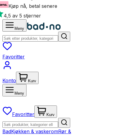
Kjøp nå, betal senere
4,5 av 5 stjerner
Meny
Favoritter
Konto
Kurv
Meny
Favoritter
Kurv
Bad
Kjøkken & vaskerom
Rør &