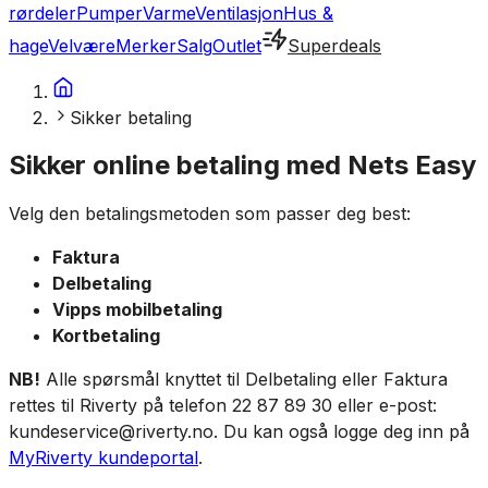
rørdeler
Pumper
Varme
Ventilasjon
Hus &
hage
Velvære
Merker
Salg
Outlet
Superdeals
Sikker betaling
Sikker online betaling med Nets Easy
Velg den betalingsmetoden som passer deg best:
Faktura
Delbetaling
Vipps mobilbetaling
Kortbetaling
NB!
Alle spørsmål knyttet til Delbetaling eller Faktura
rettes til Riverty på telefon 22 87 89 30 eller e-post:
kundeservice@riverty.no. Du kan også logge deg inn på
MyRiverty kundeportal
.