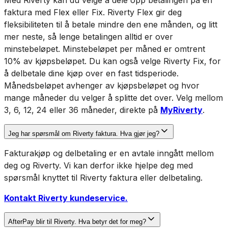
Med Riverty kan du velge å dele opp betalingen på en
faktura med Flex eller Fix. Riverty Flex gir deg
fleksibiliteten til å betale mindre den ene månden, og litt
mer neste, så lenge betalingen alltid er over
minstebeløpet. Minstebeløpet per måned er omtrent
10% av kjøpsbeløpet. Du kan også velge Riverty Fix, for
å delbetale dine kjøp over en fast tidsperiode.
Månedsbeløpet avhenger av kjøpsbeløpet og hvor
mange måneder du velger å splitte det over. Velg mellom
3, 6, 12, 24 eller 36 måneder, direkte på
MyRiverty
.
Jeg har spørsmål om Riverty faktura. Hva gjør jeg?
Fakturakjøp og delbetaling er en avtale inngått mellom
deg og Riverty. Vi kan derfor ikke hjelpe deg med
spørsmål knyttet til Riverty faktura eller delbetaling.
Kontakt Riverty kundeservice.
AfterPay blir til Riverty. Hva betyr det for meg?