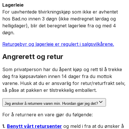
Lagerleie
For uavhentede tilvirkningskjøp som ikke er avhentet
hos Bad.no innen 3 døgn (ikke medregnet lørdag og
helligdager), blir det beregnet lagerleie fra og med 4
døgn.
Returgebyr og lagerleie er regulert i salgsvilkårene.
Angrerett og retur
Som privatperson har du åpent kjøp og rett til å trekke
deg fra kjøpsavtalen innen 14 dager fra du mottok
varene. Husk at du er ansvarlig for retur/returfrakt selv,
så påse at pakken er tilstrekkelig emballert.
Jeg ønsker å returnere varen min. Hvordan gjør jeg det?
For å returnere en vare gjør du følgende:
1.
Benytt vårt retursenter
og meld i fra at du ønsker å