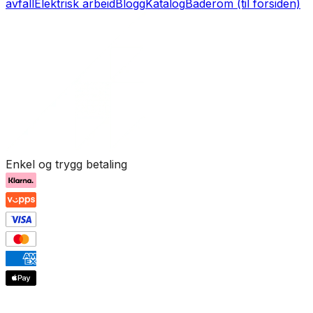
avfall
Elektrisk arbeid
Blogg
Katalog
Baderom (til forsiden)
Enkel og trygg betaling