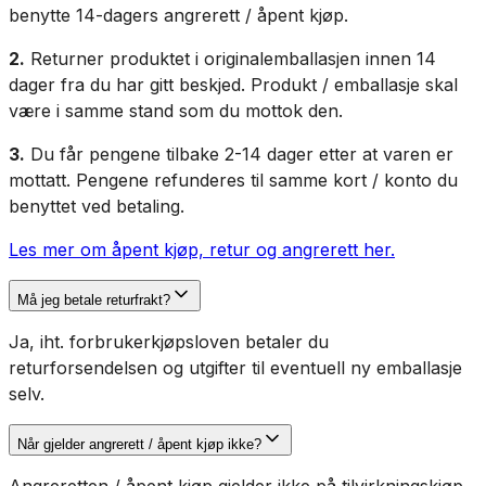
benytte 14-dagers angrerett / åpent kjøp.
2.
Returner produktet i originalemballasjen innen 14
dager fra du har gitt beskjed. Produkt / emballasje skal
være i samme stand som du mottok den.
3.
Du får pengene tilbake 2-14 dager etter at varen er
mottatt. Pengene refunderes til samme kort / konto du
benyttet ved betaling.
Les mer om åpent kjøp, retur og angrerett her.
Må jeg betale returfrakt?
Ja, iht. forbrukerkjøpsloven betaler du
returforsendelsen og utgifter til eventuell ny emballasje
selv.
Når gjelder angrerett / åpent kjøp ikke?
Angreretten / åpent kjøp gjelder ikke på tilvirkningskjøp