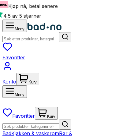
Kjøp nå, betal senere
4,5 av 5 stjerner
Meny
Favoritter
Konto
Kurv
Meny
Favoritter
Kurv
Bad
Kjøkken & vaskerom
Rør &