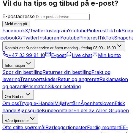
Vil du ha tips og tilbud på e-post?
E-postadresse
Meld meg på
Facebook
X/Twitter
Instagram
Youtube
Pinterest
TikTok
Snap
cebook
X/Twitter
Instagram
Youtube
Pinterest
TikTok
Snapcha
Kontakt oss
Kundeservice er åpen mandag - fredag 08:00 - 16:00
+47 33 99 81 10
E-post
Live chat
Min konto
Informasjon
Spor din bestilling
Returner din bestilling
Frakt og
levering
Transportskader
Retur og angrerett
Reklamasjon
og garanti
Prismatch
Sikker betaling
Om Bad.no
Om oss
Trygg e-Handel
Miljøfyrtårn
Åpenhetsloven
Etisk
handel
Kjøpsguide
Kundeomtaler
En del av Allier Gruppen
Våre tjenester
Ofte stilte spørsmål
Rørleggertjenester
Ferdig montert
EE-