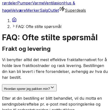
rørdeler
Pumper
Varme
Ventilasjon
Hus &
hage
Velvære
Merker
Salg
Outlet
Superdeals
FAQ: Ofte stilte spørsmål
FAQ: Ofte stilte spørsmål
Frakt og levering
Vi benytter alltid det mest effektive fraktalternativet for å
holde lave fraktkostnader og rask levering. Bestillingen
din kan bli levert i flere forsendelser, avhengig av hva du
har bestilt.
Hvordan sporer jeg pakken min?
Etter at din bestilling er blitt behandlet, vil du motta en
sendingsbekreftelse pr. e-post med sporingslenke og
lenke til ordrestatussiden i nettbutikken.