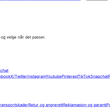
 og velge når det passer.
chat
book
X/Twitter
Instagram
Youtube
Pinterest
TikTok
Snapchat
F
ransportskader
Retur og angrerett
Reklamasjon og garanti
P