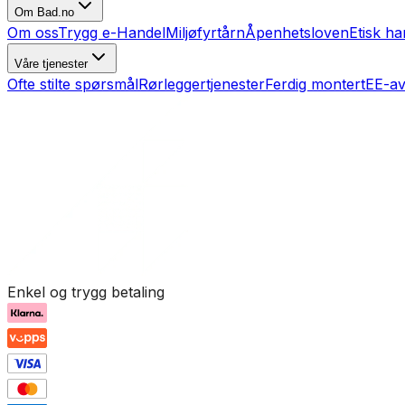
Om Bad.no
Om oss
Trygg e-Handel
Miljøfyrtårn
Åpenhetsloven
Etisk ha
Våre tjenester
Ofte stilte spørsmål
Rørleggertjenester
Ferdig montert
EE-av
Enkel og trygg betaling