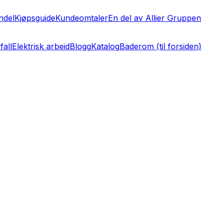
ndel
Kjøpsguide
Kundeomtaler
En del av Allier Gruppen
fall
Elektrisk arbeid
Blogg
Katalog
Baderom (til forsiden)