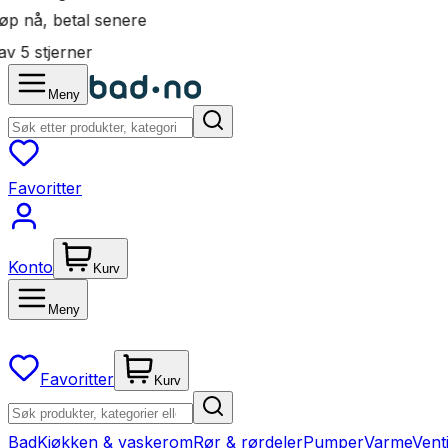
øp nå, betal senere
v 5 stjerner
Meny
Favoritter
Konto
Kurv
Meny
Favoritter
Kurv
Bad
Kjøkken & vaskerom
Rør & rørdeler
Pumper
Varme
Vent