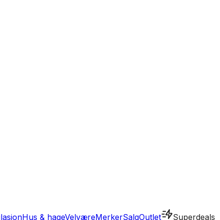
ilasjon
Hus & hage
Velvære
Merker
Salg
Outlet
Superdeals