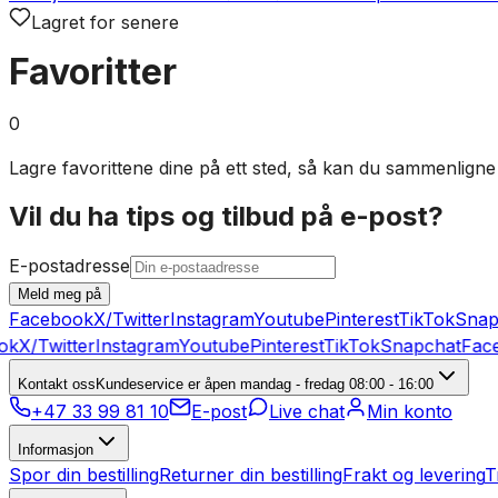
Lagret for senere
Favoritter
0
Lagre favorittene dine på ett sted, så kan du sammenligne
Vil du ha tips og tilbud på e-post?
E-postadresse
Meld meg på
Facebook
X/Twitter
Instagram
Youtube
Pinterest
TikTok
Snap
ok
X/Twitter
Instagram
Youtube
Pinterest
TikTok
Snapchat
Face
Kontakt oss
Kundeservice er åpen mandag - fredag 08:00 - 16:00
+47 33 99 81 10
E-post
Live chat
Min konto
Informasjon
Spor din bestilling
Returner din bestilling
Frakt og levering
T