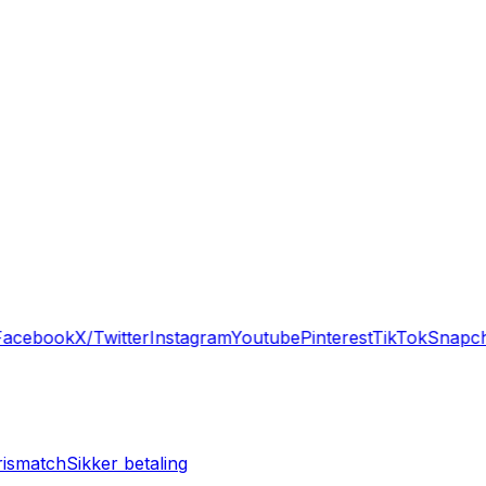
acebook
X/Twitter
Instagram
Youtube
Pinterest
TikTok
Snapch
rismatch
Sikker betaling