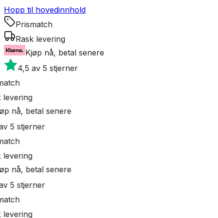
Hopp til hovedinnhold
Prismatch
Rask levering
Kjøp nå, betal senere
4,5 av 5 stjerner
match
levering
øp nå, betal senere
v 5 stjerner
match
levering
øp nå, betal senere
v 5 stjerner
match
levering