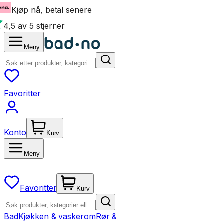
Kjøp nå, betal senere
4,5 av 5 stjerner
Meny
Favoritter
Konto
Kurv
Meny
Favoritter
Kurv
Bad
Kjøkken & vaskerom
Rør &