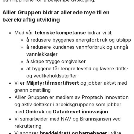
Allier Gruppen bidrar allerede mye til en
bærekraftig utvikling
Med vår
tekniske kompetanse
bidrar vi til:
å redusere byggenes energiforbruk og utslipp
å redusere kundenes vannforbruk og unngå
vannlekkasjer
å skape trygge omgivelser
at byggene får lengre levetid og lavere drifts-
og vedlikeholdsutgifter
Vi er
Miljøfyrtårnsertifisert
og jobber aktivt med
grønn omstilling
Allier Gruppen er medlem av Proptech Innovation
og aktiv deltaker i arbeidsgruppene som jobber
med
Ombruk
og
Datadrevet innovasjon
Vi samarbeider med NAV og Brannsjansen ved
rekruttering
Vi sponser
breddeidrett og barnehager
i våre