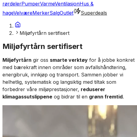
rørdeler
Pumper
Varme
Ventilasjon
Hus &
hage
Velvære
Merker
Salg
Outlet
Superdeals
Miljøfyrtårn sertifisert
Miljøfyrtårn sertifisert
Miljøfyrtårn
gir oss
smarte verktøy
for å jobbe konkret
med bærekraft innen områder som avfallshåndtering,
energibruk, innkjøp og transport. Sammen jobber vi
helhetlig, systematisk og langsiktig med tiltak som
forbedrer våre miljøprestasjoner,
reduserer
klimagassutslippene
og bidrar til en
grønn fremtid
.