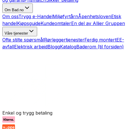
og garanti
Prismatch
Sikker betaling
Om Bad.no
Om oss
Trygg e-Handel
Miljøfyrtårn
Åpenhetsloven
Etisk
handel
Kjøpsguide
Kundeomtaler
En del av Allier Gruppen
Våre tjenester
Ofte stilte spørsmål
Rørleggertjenester
Ferdig montert
EE-
avfall
Elektrisk arbeid
Blogg
Katalog
Baderom (til forsiden)
Enkel og trygg betaling