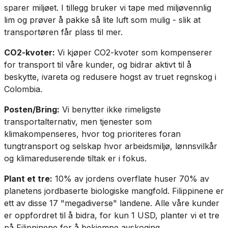
sparer miljøet. I tillegg bruker vi tape med miljøvennlig
lim og prøver å pakke så lite luft som mulig - slik at
transportøren får plass til mer.
CO2-kvoter:
Vi kjøper CO2-kvoter som kompenserer
for transport til våre kunder, og bidrar aktivt til å
beskytte, ivareta og redusere hogst av truet regnskog i
Colombia.
Posten/Bring:
Vi benytter ikke rimeligste
transportalternativ, men tjenester som
klimakompenseres, hvor tog prioriteres foran
tungtransport og selskap hvor arbeidsmiljø, lønnsvilkår
og klimareduserende tiltak er i fokus.
Plant et tre:
10% av jordens overflate huser 70% av
planetens jordbaserte biologiske mangfold. Filippinene er
ett av disse 17 "megadiverse" landene. Alle våre kunder
er oppfordret til å bidra, for kun 1 USD, planter vi et tre
på Filippinene for å bekjempe avskoging.