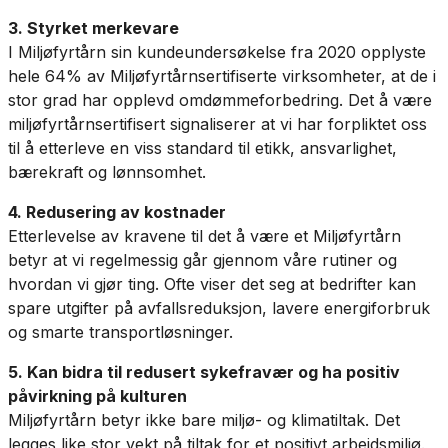
3. Styrket merkevare
I Miljøfyrtårn sin kundeundersøkelse fra 2020 opplyste
hele 64% av Miljøfyrtårnsertifiserte virksomheter, at de i
stor grad har opplevd omdømmeforbedring. Det å være
miljøfyrtårnsertifisert signaliserer at vi har forpliktet oss
til å etterleve en viss standard til etikk, ansvarlighet,
bærekraft og lønnsomhet.
4. Redusering av kostnader
Etterlevelse av kravene til det å være et Miljøfyrtårn
betyr at vi regelmessig går gjennom våre rutiner og
hvordan vi gjør ting. Ofte viser det seg at bedrifter kan
spare utgifter på avfallsreduksjon, lavere energiforbruk
og smarte transportløsninger.
5. Kan bidra til redusert sykefravær og ha positiv
påvirkning på kulturen
Miljøfyrtårn betyr ikke bare miljø- og klimatiltak. Det
legges like stor vekt på tiltak for et positivt arbeidsmiljø.