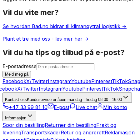
Vil du vite mer?
Se hvordan Bad.no bidrar til klimanøytral logistikk →
Plant et tre med oss - les mer her →
Vil du ha tips og tilbud på e-post?
E-postadresse
Meld meg på
Facebook
X/Twitter
Instagram
Youtube
Pinterest
TikTok
Snap
cebook
X/Twitter
Instagram
Youtube
Pinterest
TikTok
Snapchat
Kontakt oss
Kundeservice er åpen mandag - fredag 08:00 - 16:00
+47 33 99 81 10
E-post
Live chat
Min konto
Informasjon
Spor din bestilling
Returner din bestilling
Frakt og
levering
Transportskader
Retur og angrerett
Reklamasjon